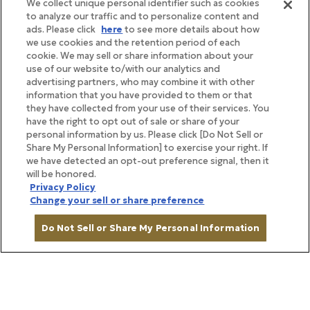
We collect unique personal identifier such as cookies
to analyze our traffic and to personalize content and
ads. Please click
here
to see more details about how
we use cookies and the retention period of each
cookie. We may sell or share information about your
use of our website to/with our analytics and
advertising partners, who may combine it with other
information that you have provided to them or that
they have collected from your use of their services. You
have the right to opt out of sale or share of your
personal information by us. Please click [Do Not Sell or
Share My Personal Information] to exercise your right. If
BRAND STORY
we have detected an opt-out preference signal, then it
will be honored.
ブランドストーリー
Privacy Policy
Change your sell or share preference
帝国ホテルの味を、ご家庭で
Do Not Sell or Share My Personal Information
日々の暮らしを彩る食とこだわり、そ
して心に残る体験を。
在庫がありません