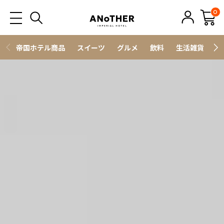
0
帝国ホテル商品
スイーツ
グルメ
飲料
生活雑貨
ス