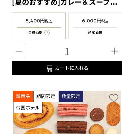
[夏のおすすめ]カレー＆スープ缶お試しセット
5,400円
6,000円
税込
税込
?
会員価格
通常価格
カートに入れる
新商品
期間限定
数量限定
帝国ホテル