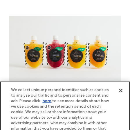
We collect unique personal identifier such as cookies
to analyze our traffic and to personalize content and
ads. Please click
here
to see more details about how
we use cookies and the retention period of each
cookie. We may sell or share information about your
（左から）華やかな香りが際立つ「クレメンティ
use of our website to/with our analytics and
ン」、品のあるコクを感じる「ブラッドオレンジ」、
advertising partners, who may combine it with other
濃厚な甘さの「ポンカン」、酸味と甘味のバランスが
information that you have provided to them or that