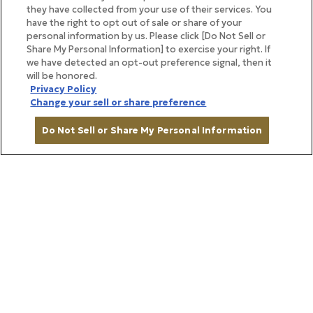
they have collected from your use of their services. You
よい「温州みかん」と、同じ柑橘でも個性はさまざ
have the right to opt out of sale or share of your
ま。飲み比べることで、それぞれの味わいの違いをよ
personal information by us. Please click [Do Not Sell or
Share My Personal Information] to exercise your right. If
り鮮明に感じられます。
we have detected an opt-out preference signal, then it
will be honored.
Privacy Policy
Change your sell or share preference
Do Not Sell or Share My Personal Information
カートに入れる