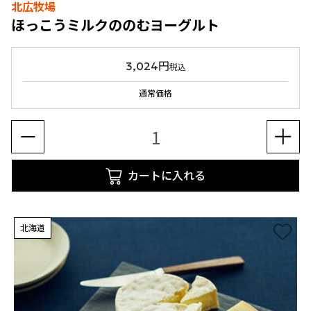
北広牧場
ほっこうミルクののむヨーグルト
3,024円
税込
通常価格
カートに入れる
北海道