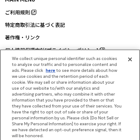
ご利用規則
特定商取引法に基づく表記
著作権・リンク
個人情報保護方針[プライバシーポリシー]
We collect unique personal identifier such as cookies
to analyze our traffic and to personalize content and
ads. Please click
here
to see more details about how
帝国ホテル公式サイト
we use cookies and the retention period of each
cookie. We may sell or share information about your
use of our website to/with our analytics and
advertising partners, who may combine it with other
information that you have provided to them or that
they have collected from your use of their services. You
FOLLOW
have the right to opt out of sale or share of your
personal information by us. Please click [Do Not Sell or
Share My Personal Information] to exercise your right. If
we have detected an opt-out preference signal, then it
will be honored.
Copyright Imperial Hotel, Ltd.