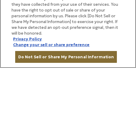
they have collected from your use of their services. You
have the right to opt out of sale or share of your
personal information by us. Please click [Do Not Sell or
Share My Personal Information] to exercise your right. If
we have detected an opt-out preference signal, then it
will be honored.
Privacy Policy
Change your sell or share preference
Do Not Sell or Share My Personal Information
カートに入れる
もともとは酪農業だけに特化していた北広牧場。のむ
ヨーグルトが誕生したのは、2016年に北海道を襲っ