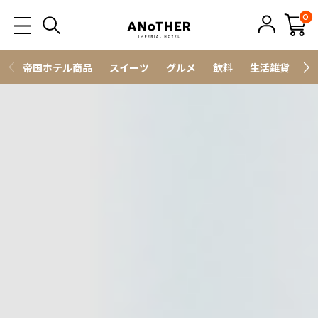
0
帝国ホテル商品
スイーツ
グルメ
飲料
生活雑貨
ス