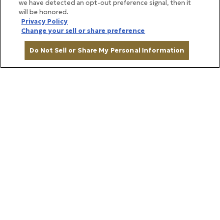
we have detected an opt-out preference signal, then it
will be honored.
Privacy Policy
Change your sell or share preference
Do Not Sell or Share My Personal Information
種類を選ぶ
鹿児島県産の本葛を練り上げた「葛煉り もと煉り黒
蜜」（左）は、もっちりとした弾力がありながら、な
めらかで、やさしく甘さが広がります。黒ごまを混ぜ
て煉り上げた「葛煉り 黒ごま」（右）は、その香ば