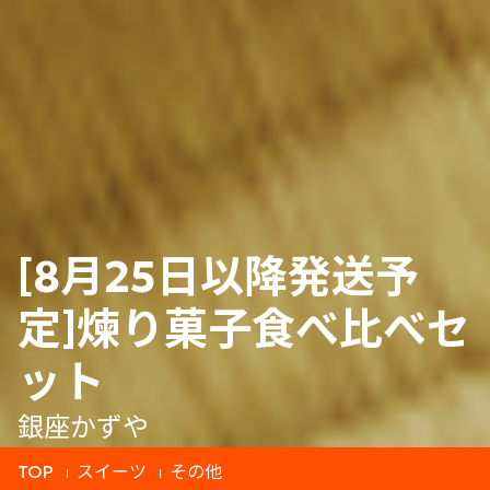
[8月25日以降発送予
定]煉り菓子食べ比べセ
ット
銀座かずや
TOP
スイーツ
その他