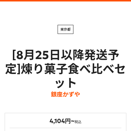
東京都
[8月25日以降発送予
定]煉り菓子食べ比べセ
ット
銀座かずや
4,104円~
税込