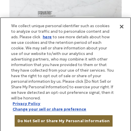
We collect unique personal identifier such as cookies
to analyze our traffic and to personalize content and
ads. Please click
here
to see more details about how
we use cookies and the retention period of each
cookie. We may sell or share information about your
use of our website to/with our analytics and
advertising partners, who may combine it with other
information that you have provided to them or that
they have collected from your use of their services. You
have the right to opt out of sale or share of your
personal information by us. Please click [Do Not Sell or
Share My Personal Information] to exercise your right. If
we have detected an opt-out preference signal, then it
will be honored.
Privacy Policy
Change your sell or share preference
BRAND STORY
Do Not Sell or Share My Personal Information
ブランドストーリー