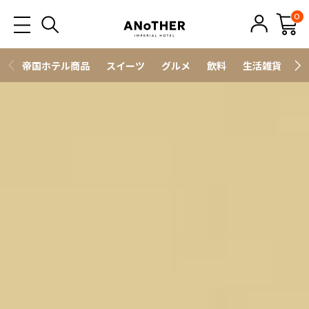
0
帝国ホテル商品
スイーツ
グルメ
飲料
生活雑貨
ス