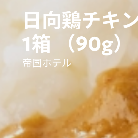
日向鶏チキン
1箱 （90g）
帝国ホテル