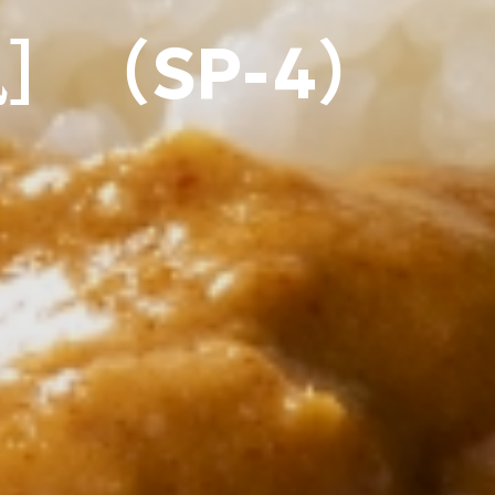
（SP-4）