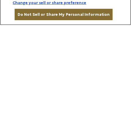
Change your sell or share preference
Do Not Sell or Share My Personal Information
BRAND STORY
カートに入れる
ブランドストーリー
帝国ホテルの味を、ご家庭で
日々の暮らしを彩る食とこだわり、そ
して心に残る体験を。
1890年に日本の迎賓館として誕生して以来、帝国ホ
テルはお客様に寄り添う「おもてなし」を追求してま
いりました 。代々受け継がれてきた伝統のレシピで
仕上げるスイーツやグルメをはじめ 、日常にささや
かな彩りを添えるオリジナルグッズ、そして大切な方
へホテルでのひとときを贈るギフト券など、多彩なラ