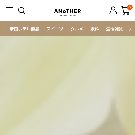
0
帝国ホテル商品
スイーツ
グルメ
飲料
生活雑貨
ス