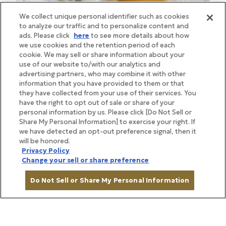
We collect unique personal identifier such as cookies
to analyze our traffic and to personalize content and
ads. Please click
here
to see more details about how
we use cookies and the retention period of each
cookie. We may sell or share information about your
use of our website to/with our analytics and
advertising partners, who may combine it with other
information that you have provided to them or that
they have collected from your use of their services. You
have the right to opt out of sale or share of your
personal information by us. Please click [Do Not Sell or
Share My Personal Information] to exercise your right. If
we have detected an opt-out preference signal, then it
BRAND STORY
will be honored.
Privacy Policy
ブランドストーリー
Change your sell or share preference
Do Not Sell or Share My Personal Information
帝国ホテルの味を、ご家庭で
日々の暮らしを彩る食とこだわり、そ
カートに入れる
して心に残る体験を。