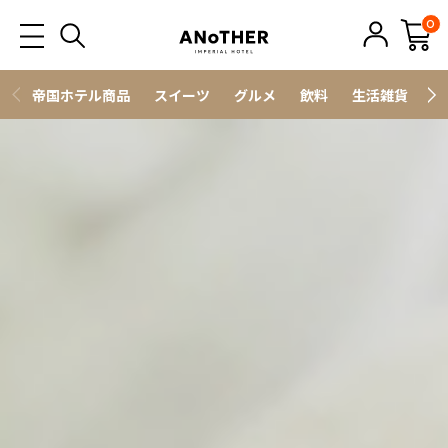
0
帝国ホテル商品
スイーツ
グルメ
飲料
生活雑貨
ス