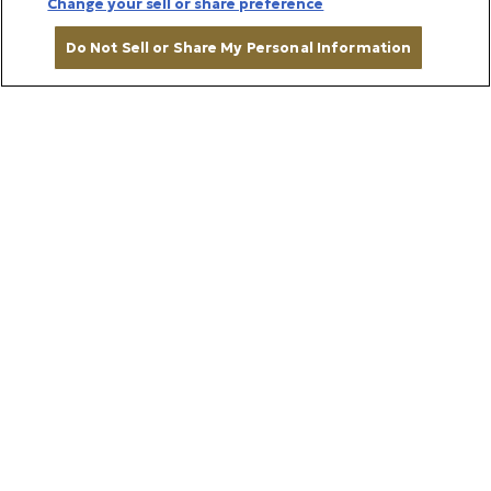
Change your sell or share preference
BRAND STORY
Do Not Sell or Share My Personal Information
ブランドストーリー
カートに入れる
帝国ホテルの味を、ご家庭で
日々の暮らしを彩る食とこだわり、そ
して心に残る体験を。
1890年に日本の迎賓館として誕生して以来、帝国ホ
テルはお客様に寄り添う「おもてなし」を追求してま
いりました 。代々受け継がれてきた伝統のレシピで
仕上げるスイーツやグルメをはじめ 、日常にささや
かな彩りを添えるオリジナルグッズ、そして大切な方
へホテルでのひとときを贈るギフト券など、多彩なラ
インナップをご用意しております。ホテルで過ごすよ