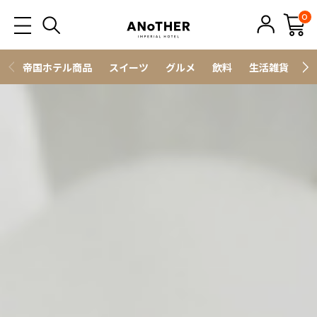
0
帝国ホテル商品
スイーツ
グルメ
飲料
生活雑貨
ス