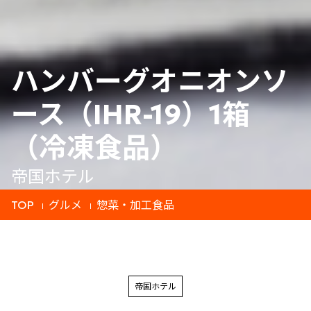
ハンバーグオニオンソ
ース（IHR-19）1箱
（冷凍食品）
帝国ホテル
TOP
グルメ
惣菜・加工食品
帝国ホテル