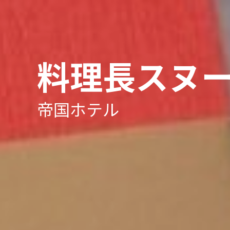
料理長スヌー
帝国ホテル