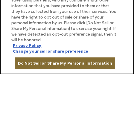
advertising partners, who may combine it with other
information that you have provided to them or that
they have collected from your use of their services. You
have the right to opt out of sale or share of your
personal information by us. Please click [Do Not Sell or
Share My Personal Information] to exercise your right. If
we have detected an opt-out preference signal, then it
will be honored.
Privacy Policy
Change your sell or share preference
Do Not Sell or Share My Personal Information
カートに入れる
BRAND STORY
ブランドストーリー
帝国ホテルの味を、ご家庭で