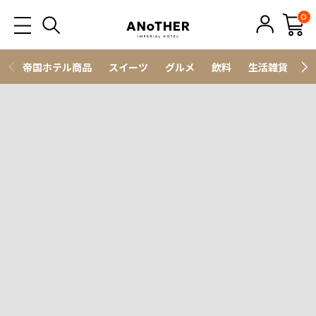
0
帝国ホテル商品
スイーツ
グルメ
飲料
生活雑貨
ス