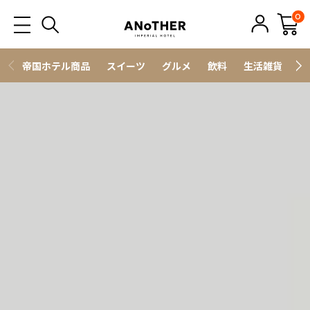
0
帝国ホテル商品
スイーツ
グルメ
飲料
生活雑貨
ス