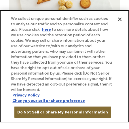
We collect unique personal identifier such as cookies
to analyze our traffic and to personalize content and
ads. Please click
here
to see more details about how
we use cookies and the retention period of each
cookie. We may sell or share information about your
use of our website to/with our analytics and
advertising partners, who may combine it with other
information that you have provided to them or that
they have collected from your use of their services. You
（左から）シナモンとカルダモンなどスパイスがアク
have the right to opt out of sale or share of your
セントの「サブレカカオカシュー」、チーズをふんだ
personal information by us. Please click [Do Not Sell or
Share My Personal Information] to exercise your right. If
んに使った「サブレフロマージュ」。本モールのアク
we have detected an opt-out preference signal, then it
セントカラーのオレンジ色をモチーフにした「ポルボ
will be honored.
ロンポティロン」は野菜使いも得意なEMMÉらしいか
Privacy Policy
Change your sell or share preference
ぼちゃ味。タヒチバニラが香り立つ「白味噌バニ
ラ」、陸上養殖を行うシーベジタブルのすじ青のりが
Do Not Sell or Share My Personal Information
入った「サブレ海」はほのかに海の香りも。