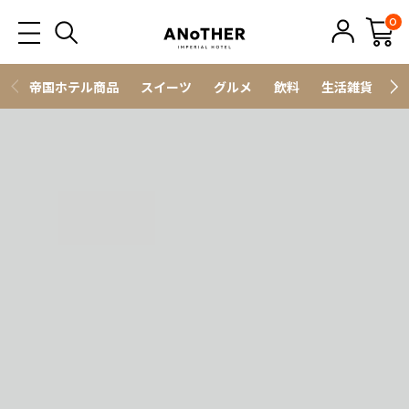
0
帝国ホテル商品
スイーツ
グルメ
飲料
生活雑貨
ス