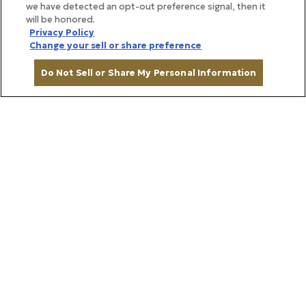
we have detected an opt-out preference signal, then it
will be honored.
Privacy Policy
Change your sell or share preference
Do Not Sell or Share My Personal Information
底からなだらかなラインを描いて立ち上がり、光のコ
カートに入れる
ントラストが美しく映るラウンドボウル。外周に影が
落ちたようなブルーの縁を設けることで、まるで絵画
の額縁のように料理の魅力を際立たせます。持ちやす
い形状で深さがあるので、スープやサラダなどにもぴ
ったりです。