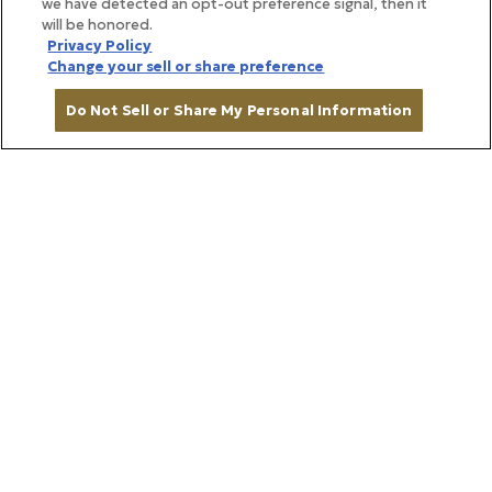
we have detected an opt-out preference signal, then it
will be honored.
ンブラン（中）は、内モモと外モモを重ねたしっとり
Privacy Policy
とした食感でとろけるような口あたり。オリーブオイ
Change your sell or share preference
ルをかけレモンを絞ったベビーリーフや、ピクルスを
Do Not Sell or Share My Personal Information
添えるだけで上品な一皿に。頭肉や豚足を使ったソー
セージをカットしたソプレザータ（右）は、凝縮した
在庫がありません
旨味と軟骨のコリッとした食感が特長。ケッパーや黒
胡椒を添えてお召し上がりください。