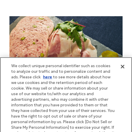
We collect unique personal identifier such as cookies
to analyze our traffic and to personalize content and
ads. Please click
here
to see more details about how
we use cookies and the retention period of each
cookie. We may sell or share information about your
use of our website to/with our analytics and
advertising partners, who may combine it with other
information that you have provided to them or that
they have collected from your use of their services. You
赤身肉をふんだんに使ったモルタデッラ（左）は、ピ
have the right to opt out of sale or share of your
personal information by us. Please click [Do Not Sell or
スタチオの香ばしさと粗挽きならではの弾力が持ち
Share My Personal Information] to exercise your right. If
味。そのままはもちろん、さっと炙っても。ジャンボ