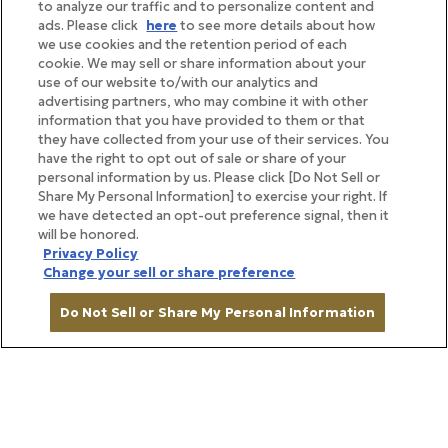
to analyze our traffic and to personalize content and
ます。サイズは約縦11cm×横7cm。小さな鞄やジャケ
ads. Please click
here
to see more details about how
ットの胸ポケットにも収まり、良きタイミングでスマ
we use cookies and the retention period of each
cookie. We may sell or share information about your
ートに取り出して手渡すことができます。
use of our website to/with our analytics and
advertising partners, who may combine it with other
information that you have provided to them or that
they have collected from your use of their services. You
have the right to opt out of sale or share of your
personal information by us. Please click [Do Not Sell or
Share My Personal Information] to exercise your right. If
we have detected an opt-out preference signal, then it
will be honored.
Privacy Policy
Change your sell or share preference
Do Not Sell or Share My Personal Information
種類を選ぶ