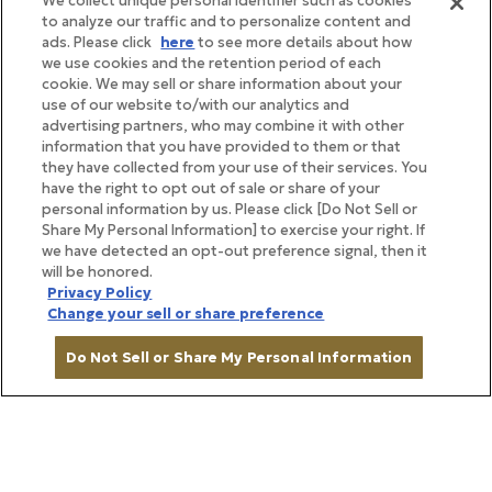
We collect unique personal identifier such as cookies
to analyze our traffic and to personalize content and
ads. Please click
here
to see more details about how
we use cookies and the retention period of each
cookie. We may sell or share information about your
use of our website to/with our analytics and
advertising partners, who may combine it with other
information that you have provided to them or that
they have collected from your use of their services. You
have the right to opt out of sale or share of your
personal information by us. Please click [Do Not Sell or
Share My Personal Information] to exercise your right. If
we have detected an opt-out preference signal, then it
will be honored.
Privacy Policy
BRAND STORY
Change your sell or share preference
ブランドストーリー
Do Not Sell or Share My Personal Information
帝国ホテルの味を、ご家庭で
カートに入れる
日々の暮らしを彩る食とこだわり、そ
して心に残る体験を。