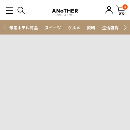
0
帝国ホテル商品
スイーツ
グルメ
飲料
生活雑貨
ス