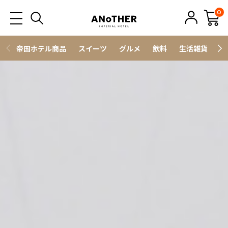
0
帝国ホテル商品
スイーツ
グルメ
飲料
生活雑貨
ス