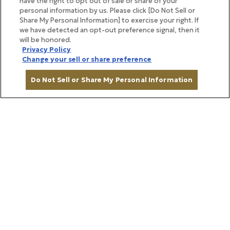
have the right to opt out of sale or share of your
personal information by us. Please click [Do Not Sell or
Share My Personal Information] to exercise your right. If
we have detected an opt-out preference signal, then it
will be honored.
Privacy Policy
Change your sell or share preference
Do Not Sell or Share My Personal Information
カートに入れる
BRAND STORY
ブランドストーリー
帝国ホテルの味を、ご家庭で
日々の暮らしを彩る食とこだわり、そ
して心に残る体験を。