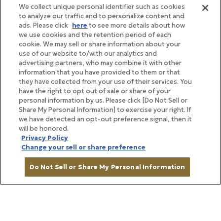
We collect unique personal identifier such as cookies
to analyze our traffic and to personalize content and
ads. Please click
here
to see more details about how
we use cookies and the retention period of each
cookie. We may sell or share information about your
use of our website to/with our analytics and
advertising partners, who may combine it with other
information that you have provided to them or that
they have collected from your use of their services. You
have the right to opt out of sale or share of your
personal information by us. Please click [Do Not Sell or
Share My Personal Information] to exercise your right. If
we have detected an opt-out preference signal, then it
will be honored.
Privacy Policy
重量感のあるしっとりとした泡が魅力のスパークリン
Change your sell or share preference
グワイン。3年寝かせた2020年のシャルドネも使用
Do Not Sell or Share My Personal Information
し、瓶内熟成を24か月ほどかけた安定感ある味わい
で、落ち着いたトーンの柔らかな泡を満喫できます。
生ハムなどの前菜はもちろん、メヒカリやかわはぎと
カートに入れる
いったあっさりめの魚類、チーズを使ったニョッキな