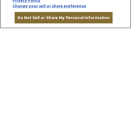
Privacy Policy
Change your sell or share preference
Do Not Sell or Share My Personal Information
種類を選ぶ
豊島屋は、慶長元年(1596)、神田鎌倉河岸（現在の
千代田区内神田）に創業した東京最古の酒舗。居酒屋
のルーツともいわれ、絵師・長谷川(はせがわ)雪(せ
っ)旦(たん)による『江戸名所図会』にも当時の様子
が描かれています。