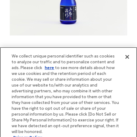
We collect unique personal identifier such as cookies
お米本来の香りが際立つフルーティーな味わい。和食
to analyze our traffic and to personalize content and
全般と相性がよく、特に刺身に合わせると生もの特有
ads. Please click
here
to see more details about how
we use cookies and the retention period of each
の臭みを消してくれます。半解凍から完全に解凍する
cookie. We may sell or share information about your
まで、穏やかな味わいをお楽しみください。
use of our website to/with our analytics and
advertising partners, who may combine it with other
information that you have provided to them or that
they have collected from your use of their services. You
have the right to opt out of sale or share of your
personal information by us. Please click [Do Not Sell or
Share My Personal Information] to exercise your right. If
we have detected an opt-out preference signal, then it
will be honored.