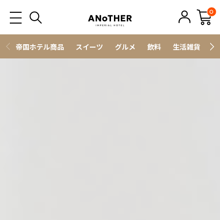
0
帝国ホテル商品
スイーツ
グルメ
飲料
生活雑貨
ス