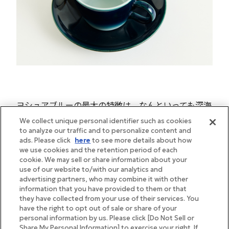
ヨシュアブルーの最大の特徴は、なんといっても深海
の色が濃縮されたような青色。瀬戸の海と伊予の空を
We collect unique personal identifier such as cookies
to analyze our traffic and to personalize content and
表現するために、竹西さんが自身で採取した素材をブ
ads. Please click
here
to see more details about how
レンドした呉須（陶磁器の染め付けに使用する青色の
we use cookies and the retention period of each
cookie. We may sell or share information about your
顔料）が用いられています。その色彩感覚は、子ども
use of our website to/with our analytics and
の頃から瀬戸の海に潜り遊んでいたという竹西さんの
advertising partners, who may combine it with other
information that you have provided to them or that
原体験がインスピレーションの源。一般的な砥部焼と
they have collected from your use of their services. You
異なり、筆ではなくスプレーを使って、一点一点手作
have the right to opt out of sale or share of your
personal information by us. Please click [Do Not Sell or
業で染め付けを行うのもヨシュア工房ならではのこだ
Share My Personal Information] to exercise your right. If