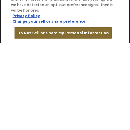
わりです。
we have detected an opt-out preference signal, then it
will be honored.
Privacy Policy
Change your sell or share preference
Do Not Sell or Share My Personal Information
種類を選ぶ
ブルーがベースカラーとなるモデル「遷（うつり）」