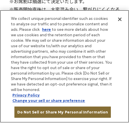
※お席割は抽選にて決定いたします。
※販売開始直後は、大変混み合い、繋がりにくくなる
ことが予想されます。予めご了承ください。
We collect unique personal identifier such as cookies
to analyze our traffic and to personalize content and
※お席が無くなり次第、受付を終了させていただきま
ads. Please click
here
to see more details about how
す。満席の場合はご了承ください。
we use cookies and the retention period of each
cookie. We may sell or share information about your
※ご料金に、送料は含まれておりますので、別途送料
use of our website to/with our analytics and
は掛かりません。
advertising partners, who may combine it with other
information that you have provided to them or that
they have collected from your use of their services. You
have the right to opt out of sale or share of your
personal information by us. Please click [Do Not Sell or
Share My Personal Information] to exercise your right. If
we have detected an opt-out preference signal, then it
will be honored.
Privacy Policy
Change your sell or share preference
Do Not Sell or Share My Personal Information